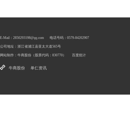
E-Mail：2850293198@qq.com
电话号码：0579-84202907
公司地址：浙江省浦江县亚太大道565号
网站制作：
牛商股份
（股票代码：830770）
百度统计
牛商股份
单仁资讯