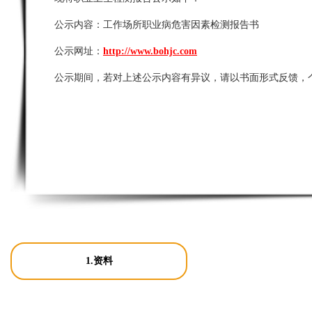
公示内容：
工作场所职业病危害因素检测报告书
公示网址：
http://www.bohjc.com
公示期间，若对上述公示内容有异议，请以书面形式反馈，
1.资料