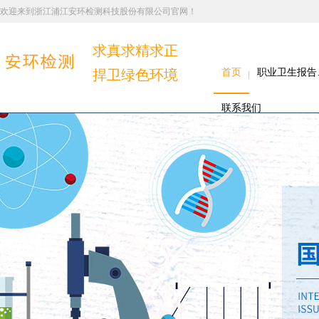
欢迎来到浙江浦江安环检测科技股份有限公司官网！
求真求精求正
捍卫绿色环境
首页
职业卫生报告
联系我们