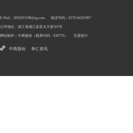
E-Mail：2850293198@qq.com
电话号码：0579-84202907
公司地址：浙江省浦江县亚太大道565号
网站制作：
牛商股份
（股票代码：830770）
百度统计
牛商股份
单仁资讯