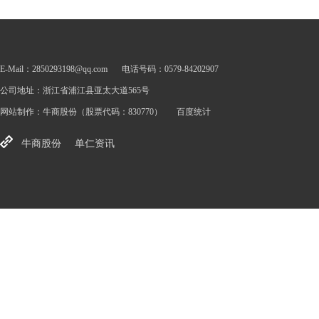
E-Mail：2850293198@qq.com
电话号码：0579-84202907
公司地址：浙江省浦江县亚太大道565号
网站制作：
牛商股份
（股票代码：830770）
百度统计
牛商股份
单仁资讯