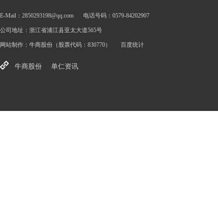
E-Mail：2850293198@qq.com
电话号码：0579-84202907
公司地址：浙江省浦江县亚太大道565号
网站制作：
牛商股份
（股票代码：830770）
百度统计
牛商股份
单仁资讯