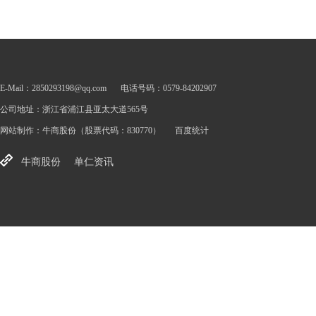
E-Mail：2850293198@qq.com
电话号码：0579-84202907
公司地址：浙江省浦江县亚太大道565号
网站制作：
牛商股份
（股票代码：830770）
百度统计
牛商股份
单仁资讯