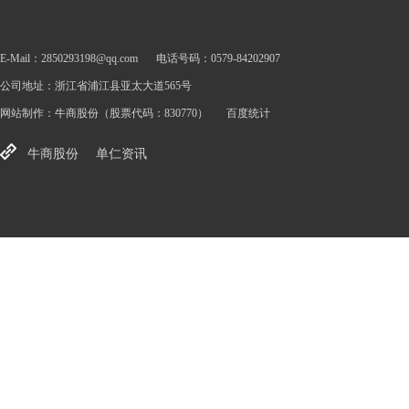
E-Mail：2850293198@qq.com
电话号码：0579-84202907
公司地址：浙江省浦江县亚太大道565号
网站制作：
牛商股份
（股票代码：830770）
百度统计
牛商股份
单仁资讯