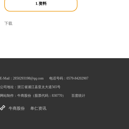
1.资料
下载
E-Mail：2850293198@qq.com
电话号码：0579-84202907
公司地址：浙江省浦江县亚太大道565号
网站制作：
牛商股份
（股票代码：830770）
百度统计
牛商股份
单仁资讯