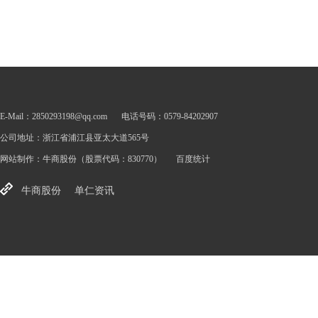
E-Mail：2850293198@qq.com
电话号码：0579-84202907
公司地址：浙江省浦江县亚太大道565号
网站制作：
牛商股份
（股票代码：830770）
百度统计
牛商股份
单仁资讯