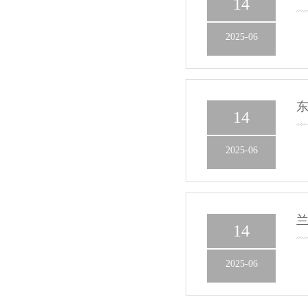
14
2025-06
东
14
2025-06
兰
14
2025-06