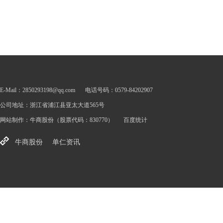
E-Mail：2850293198@qq.com
电话号码：0579-84202907
公司地址：浙江省浦江县亚太大道565号
网站制作：
牛商股份
（股票代码：830770）
百度统计
牛商股份
单仁资讯