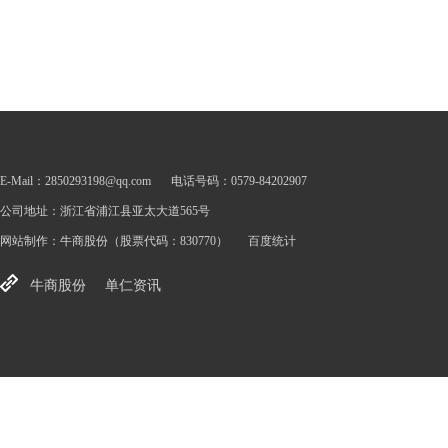
E-Mail：2850293198@qq.com
电话号码：0579-84202907
公司地址：浙江省浦江县亚太大道565号
网站制作：
牛商股份
（股票代码：830770）
百度统计
牛商股份
单仁资讯