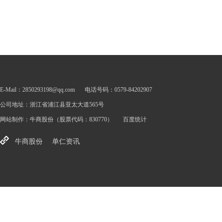
E-Mail：2850293198@qq.com
电话号码：0579-84202907
公司地址：浙江省浦江县亚太大道565号
网站制作：
牛商股份
（股票代码：830770）
百度统计
牛商股份
单仁资讯