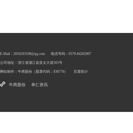
E-Mail：2850293198@qq.com
电话号码：0579-84202907
公司地址：浙江省浦江县亚太大道565号
网站制作：
牛商股份
（股票代码：830770）
百度统计
牛商股份
单仁资讯