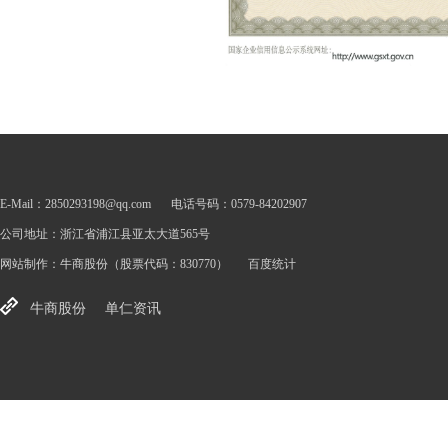
E-Mail：2850293198@qq.com
电话号码：0579-84202907
公司地址：浙江省浦江县亚太大道565号
网站制作：
牛商股份
（股票代码：830770）
百度统计
牛商股份
单仁资讯