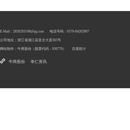
E-Mail：2850293198@qq.com
电话号码：0579-84202907
公司地址：浙江省浦江县亚太大道565号
网站制作：
牛商股份
（股票代码：830770）
百度统计
牛商股份
单仁资讯