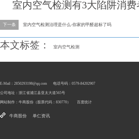
室内空气检测有3大陷阱消费
下一条
室内空气检测治理是什么-你家的甲醛超标了吗
本文标签：
室内空气检测
E-Mail：2850293198@qq.com
电话号码：0579-84202907
公司地址：浙江省浦江县亚太大道565号
网站制作：
牛商股份
（股票代码：830770）
百度统计
牛商股份
单仁资讯