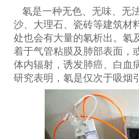
氡是一种无色、无味、无
沙、大理石、瓷砖等建筑材
处也会有大量的氡析出。氡
着于气管粘膜及肺部表面，
体内辐射，诱发肺癌、白血
研究表明，氡是仅次于吸烟