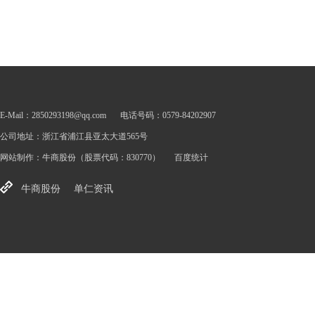
E-Mail：2850293198@qq.com
电话号码：0579-84202907
公司地址：浙江省浦江县亚太大道565号
网站制作：
牛商股份
（股票代码：830770）
百度统计
牛商股份
单仁资讯