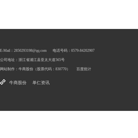
E-Mail：2850293198@qq.com
电话号码：0579-84202907
公司地址：浙江省浦江县亚太大道565号
网站制作：
牛商股份
（股票代码：830770）
百度统计
牛商股份
单仁资讯