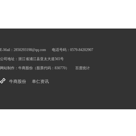
E-Mail：2850293198@qq.com
电话号码：0579-84202907
公司地址：浙江省浦江县亚太大道565号
网站制作：
牛商股份
（股票代码：830770）
百度统计
牛商股份
单仁资讯