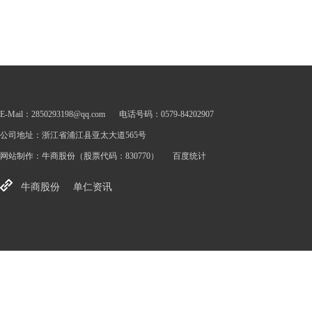
E-Mail：2850293198@qq.com
电话号码：0579-84202907
公司地址：浙江省浦江县亚太大道565号
网站制作：
牛商股份
（股票代码：830770）
百度统计
牛商股份
单仁资讯