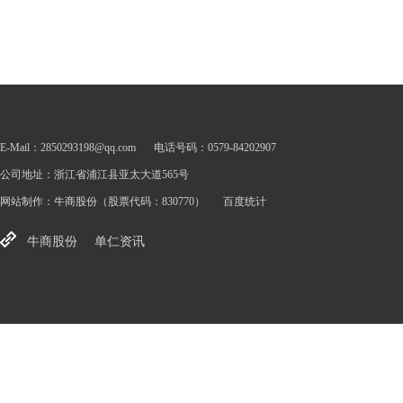
E-Mail：2850293198@qq.com
电话号码：0579-84202907
公司地址：浙江省浦江县亚太大道565号
网站制作：
牛商股份
（股票代码：830770）
百度统计
牛商股份
单仁资讯