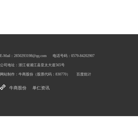
E-Mail：2850293198@qq.com
电话号码：0579-84202907
公司地址：浙江省浦江县亚太大道565号
网站制作：
牛商股份
（股票代码：830770）
百度统计
牛商股份
单仁资讯