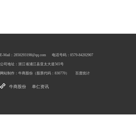
E-Mail：2850293198@qq.com
电话号码：0579-84202907
公司地址：浙江省浦江县亚太大道565号
网站制作：
牛商股份
（股票代码：830770）
百度统计
牛商股份
单仁资讯