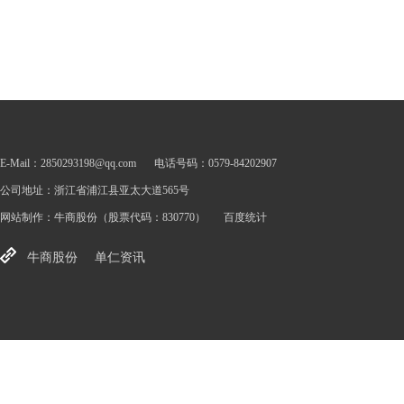
E-Mail：2850293198@qq.com
电话号码：0579-84202907
公司地址：浙江省浦江县亚太大道565号
网站制作：
牛商股份
（股票代码：830770）
百度统计
牛商股份
单仁资讯