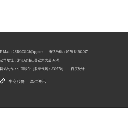
E-Mail：2850293198@qq.com
电话号码：0579-84202907
公司地址：浙江省浦江县亚太大道565号
网站制作：
牛商股份
（股票代码：830770）
百度统计
牛商股份
单仁资讯