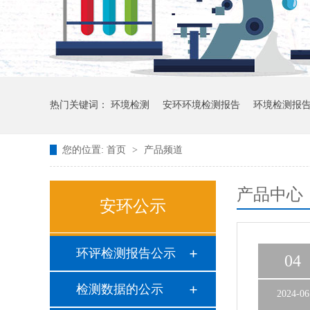
热门关键词：
环境检测
安环环境检测报告
环境检测报
您的位置:
首页
>
产品频道
产品中心
安环公示
环评检测报告公示
04
检测数据的公示
2024-06