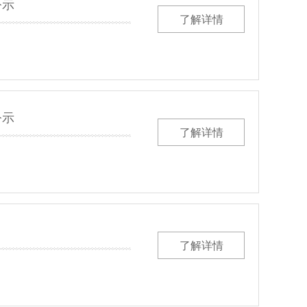
公示
了解详情
公示
了解详情
了解详情