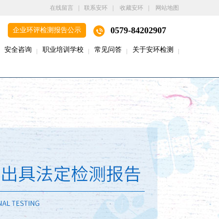
在线留言
|
联系安环
|
收藏安环
|
网站地图
0579-84202907
企业环评检测报告公示
安全咨询
职业培训学校
常见问答
关于安环检测