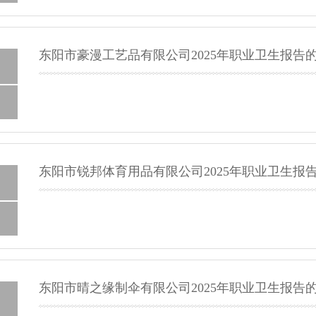
东阳市豪漫工艺品有限公司2025年职业卫生报告
东阳市锐邦体育用品有限公司2025年职业卫生报
东阳市晴之缘制伞有限公司2025年职业卫生报告