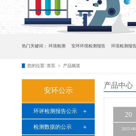
热门关键词：
环境检测
安环环境检测报告
环境检测报
您的位置:
首页
>
产品频道
产品中心
安环公示
环评检测报告公示
20
检测数据的公示
2025-06