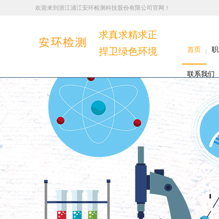
欢迎来到浙江浦江安环检测科技股份有限公司官网！
求真求精求正
捍卫绿色环境
首页
职
联系我们