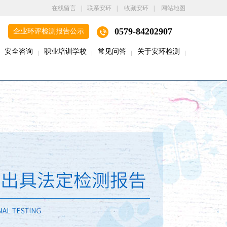
在线留言
|
联系安环
|
收藏安环
|
网站地图
0579-84202907
企业环评检测报告公示
安全咨询
职业培训学校
常见问答
关于安环检测