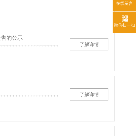
在线留言
微信扫一扫
报告的公示
了解详情
了解详情