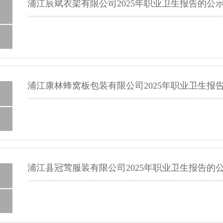
浦江辰斌衣架有限公司2025年职业卫生报告的公
浦江康林蜂窝板包装有限公司2025年职业卫生报
浦江县冠莺服装有限公司2025年职业卫生报告的