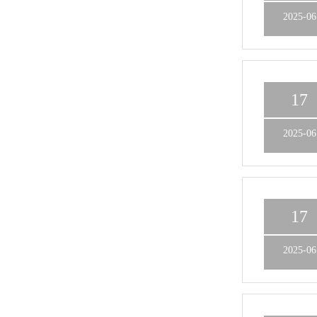
2025-06
17
2025-06
17
2025-06