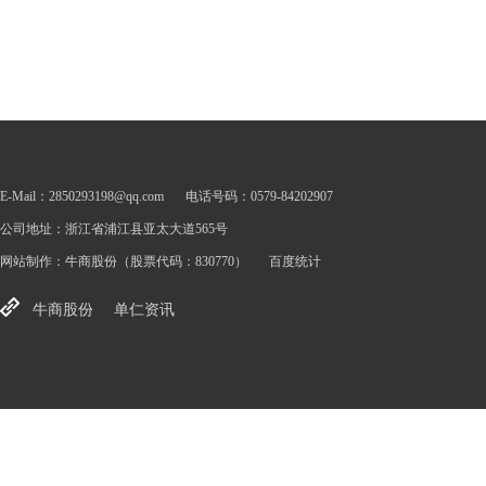
E-Mail：2850293198@qq.com
电话号码：0579-84202907
公司地址：浙江省浦江县亚太大道565号
网站制作：
牛商股份
（股票代码：830770）
百度统计
牛商股份
单仁资讯